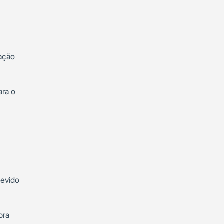
ação
ara o
devido
pra