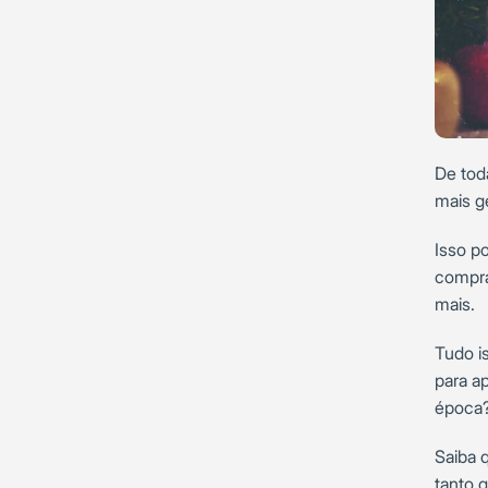
De tod
mais g
Isso p
compra
mais.
Tudo i
para a
época
Saiba 
tanto 