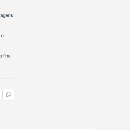
tagens
 e
 final