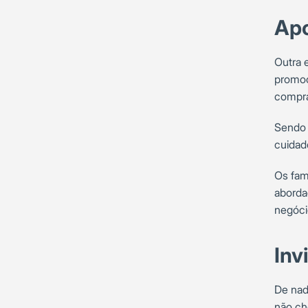
Apo
Outra e
promoç
compra
Sendo 
cuidad
Os fam
aborda
negóci
Inv
De nad
não ch