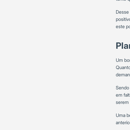
Desse 
positi
este p
Pla
Um bom
Quanto
demand
Sendo 
em fal
serem 
Uma bo
anterio