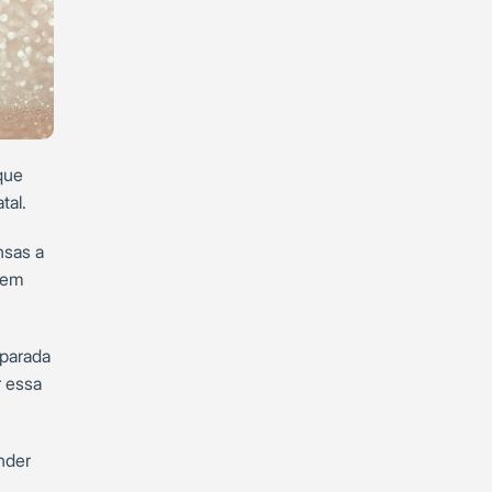
que
tal.
nsas a
rem
eparada
r essa
nder