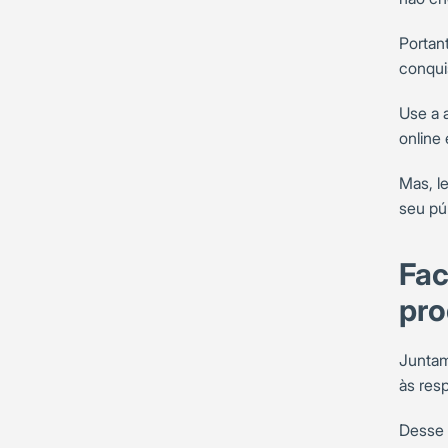
Portan
conquis
Use a 
online 
Mas, l
seu pú
Fac
pro
Juntam
às resp
Desse 