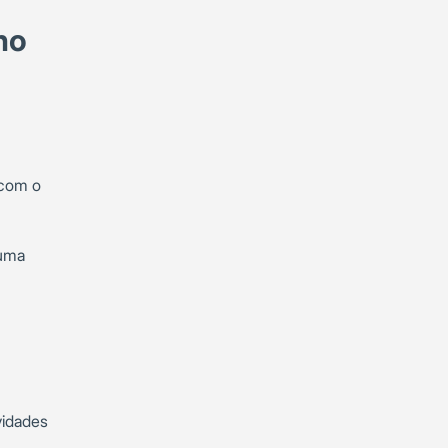
no
 com o
 uma
vidades