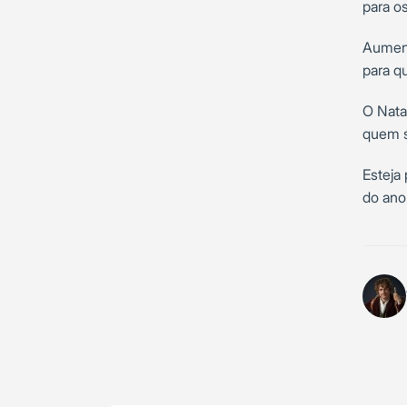
para o
Aument
para q
O Nata
quem s
Esteja
do ano